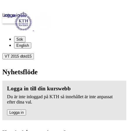
Logga in
kth.se
Sök
English
VT 2015 dbtd15
Nyhetsflöde
Logga in till din kurswebb
Du är inte inloggad på KTH så innehållet är inte anpassat
efter dina val.
Logga in