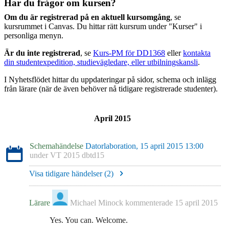
Har du frågor om kursen?
Om du är registrerad på en aktuell kursomgång
, se
kursrummet i Canvas. Du hittar rätt kursrum under "Kurser" i
personliga menyn.
Är du inte registrerad
, se
Kurs-PM för DD1368
eller
kontakta
din studentexpedition, studievägledare, eller utbilningskansli
.
I Nyhetsflödet hittar du uppdateringar på sidor, schema och inlägg
från lärare (när de även behöver nå tidigare registrerade studenter).
April 2015
Schemahändelse
Datorlaboration, 15 april 2015 13:00
under
VT 2015 dbtd15
Visa tidigare händelser (
2
)
Lärare
Michael Minock
kommenterade
15 april 2015
Yes. You can. Welcome.