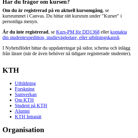
Har du frågor om kursen?
Om du är registrerad på en aktuell kursomgång
, se
kursrummet i Canvas. Du hittar rätt kursrum under "Kurser" i
personliga menyn.
Är du inte registrerad
, se
Kurs-PM för DD1368
eller
kontakta
din studentexpedition, studievägledare, eller utbilningskansli
.
I Nyhetsflödet hittar du uppdateringar på sidor, schema och inlägg
från lärare (när de även behöver nå tidigare registrerade studenter).
KTH
Utbildning
Forskning
Samverkan
Om KTH
Student på KTH
Alumni
KTH Intranät
Organisation