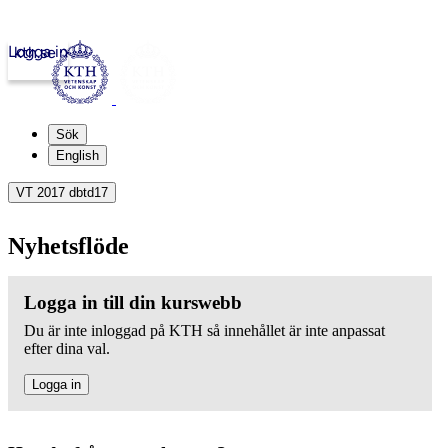
Logga in
kth.se
Sök
English
VT 2017 dbtd17
Nyhetsflöde
Logga in till din kurswebb
Du är inte inloggad på KTH så innehållet är inte anpassat
efter dina val.
Logga in