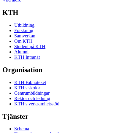
KTH
Utbildning
Forskning
Samverkan
Om KTH
Student på KTH
Alumni
KTH Intranät
Organisation
KTH Biblioteket
KTH:s skolor
Centrumbildningar
Rektor och ledning
KTH:s verksamhetsstöd
Tjänster
Schema