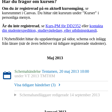
Har du frågor om kursen?
Om du är registrerad på en aktuell kursomgång
, se
kursrummet i Canvas. Du hittar rätt kursrum under "Kurser" i
personliga menyn.
Är du inte registrerad
, se
Kurs-PM för DD2352
eller
kontakta
din studentexpedition, studievägledare, eller utbilningskansli
.
I Nyhetsflödet hittar du uppdateringar på sidor, schema och inlägg
från lärare (när de även behöver nå tidigare registrerade studenter).
Maj 2013
Schemahändelse
Tentamen, 20 maj 2013 10:00
under
VT 2013 TMTHM
Visa tidigare händelser (
3
)
Schemahandläggare redigerade
14 september 2013
Januari 2013