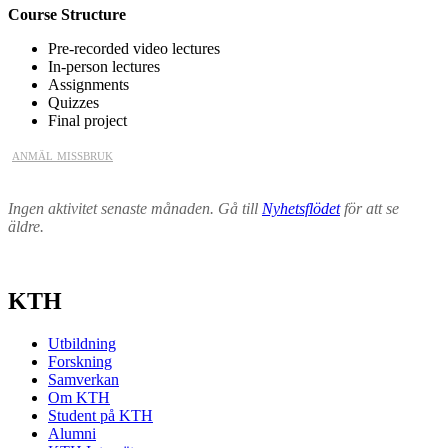
Course Structure
Pre-recorded video lectures
In-person lectures
Assignments
Quizzes
Final project
anmäl missbruk
Ingen aktivitet senaste månaden. Gå till
Nyhetsflödet
för att se
äldre.
KTH
Utbildning
Forskning
Samverkan
Om KTH
Student på KTH
Alumni