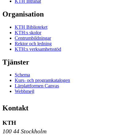
KTH Intranät
Organisation
KTH Biblioteket
KTH:s skolor
Centrumbildningar
Rektor och ledning
KTH:s verksamhetsstöd
Tjänster
Schema
Kurs- och programkatalogen
Lärplattformen Canvas
Webbmejl
Kontakt
KTH
100 44 Stockholm