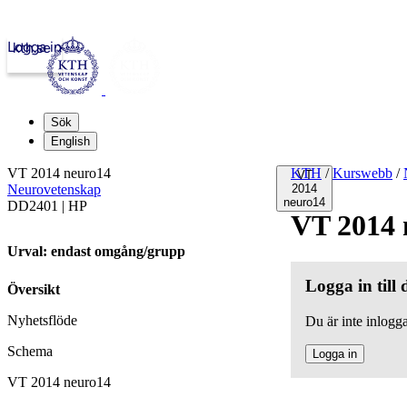
Logga in
kth.se
Sök
English
VT 2014 neuro14
KTH
/
Kurswebb
/
VT
Neurovetenskap
2014
neuro14
DD2401 | HP
VT 2014 
Urval: endast omgång/grupp
Logga in till
Översikt
Nyhetsflöde
Du är inte inlogga
Schema
Logga in
VT 2014 neuro14