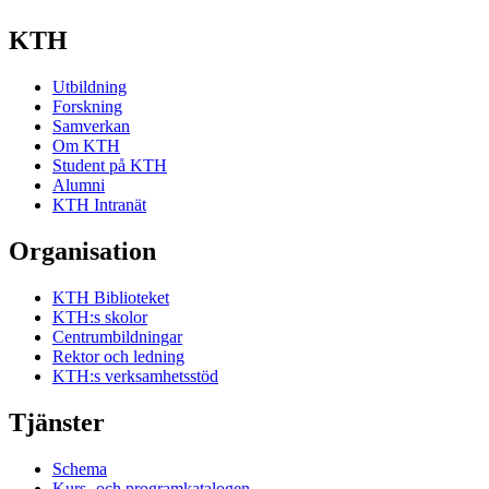
KTH
Utbildning
Forskning
Samverkan
Om KTH
Student på KTH
Alumni
KTH Intranät
Organisation
KTH Biblioteket
KTH:s skolor
Centrumbildningar
Rektor och ledning
KTH:s verksamhetsstöd
Tjänster
Schema
Kurs- och programkatalogen