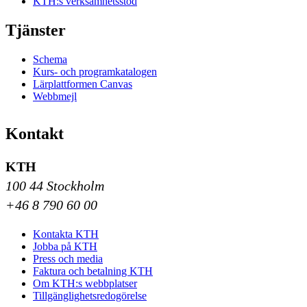
KTH:s verksamhetsstöd
Tjänster
Schema
Kurs- och programkatalogen
Lärplattformen Canvas
Webbmejl
Kontakt
KTH
100 44 Stockholm
+46 8 790 60 00
Kontakta KTH
Jobba på KTH
Press och media
Faktura och betalning KTH
Om KTH:s webbplatser
Tillgänglighetsredogörelse