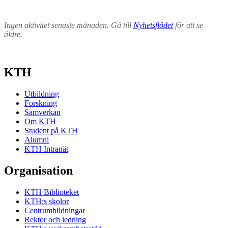
Ingen aktivitet senaste månaden. Gå till
Nyhetsflödet
för att se
äldre.
KTH
Utbildning
Forskning
Samverkan
Om KTH
Student på KTH
Alumni
KTH Intranät
Organisation
KTH Biblioteket
KTH:s skolor
Centrumbildningar
Rektor och ledning