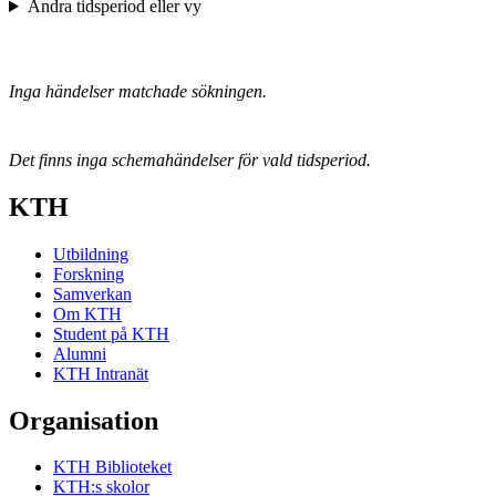
Ändra tidsperiod eller vy
Inga händelser matchade sökningen.
Det finns inga schemahändelser för vald tidsperiod.
KTH
Utbildning
Forskning
Samverkan
Om KTH
Student på KTH
Alumni
KTH Intranät
Organisation
KTH Biblioteket
KTH:s skolor