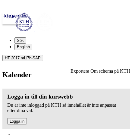
Logga in
kth.se
Sök
English
HT 2017 mi17h-SAP
Exportera
Om schema på KTH
Kalender
Logga in till din kurswebb
Du är inte inloggad på KTH så innehållet är inte anpassat
efter dina val.
Logga in