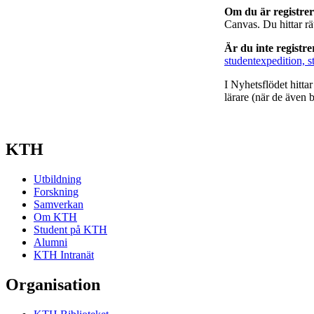
Om du är registre
Canvas. Du hittar r
Är du inte registr
studentexpedition, s
I Nyhetsflödet hitta
lärare (när de även b
KTH
Utbildning
Forskning
Samverkan
Om KTH
Student på KTH
Alumni
KTH Intranät
Organisation