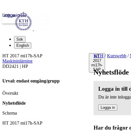
Logga in
kth.se
Sök
English
HT 2017 mi17h-SAP
KTH
/
Kurswebb
/
HT
Maskininlärning
2017
mi17h-
DD2421 | HP
SAP
Nyhetsflöde
Urval: endast omgång/grupp
Logga in till
Översikt
Du är inte inlogga
Nyhetsflöde
Logga in
Schema
HT 2017 mi17h-SAP
Har du frågor 