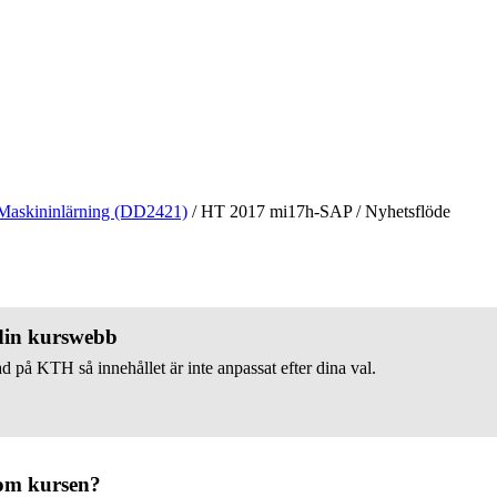
Maskininlärning (DD2421)
/
HT 2017 mi17h-SAP
/
Nyhetsflöde
 din kurswebb
d på KTH så innehållet är inte anpassat efter dina val.
om kursen?