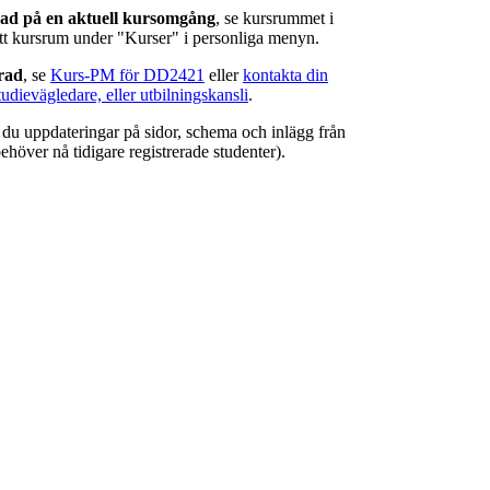
rad på en aktuell kursomgång
, se kursrummet i
ätt kursrum under "Kurser" i personliga menyn.
erad
, se
Kurs-PM för DD2421
eller
kontakta din
tudievägledare, eller utbilningskansli
.
r du uppdateringar på sidor, schema och inlägg från
ehöver nå tidigare registrerade studenter).