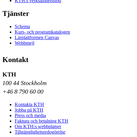
KTH:s verksamhetsstöd
Tjänster
Schema
Kurs- och programkatalogen
Lärplattformen Canvas
Webbmejl
Kontakt
KTH
100 44 Stockholm
+46 8 790 60 00
Kontakta KTH
Jobba på KTH
Press och media
Faktura och betalning KTH
Om KTH:s webbplatser
Tillgänglighetsredogörelse