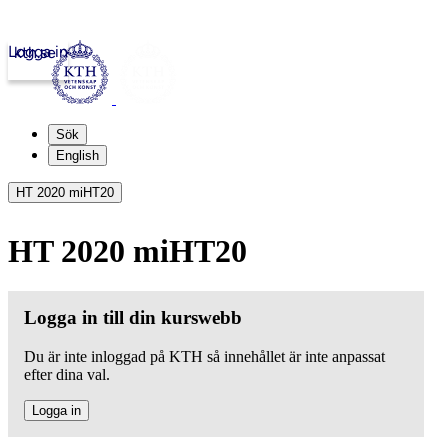
Logga in
kth.se
Sök
English
HT 2020 miHT20
HT 2020 miHT20
Logga in till din kurswebb
Du är inte inloggad på KTH så innehållet är inte anpassat
efter dina val.
Logga in