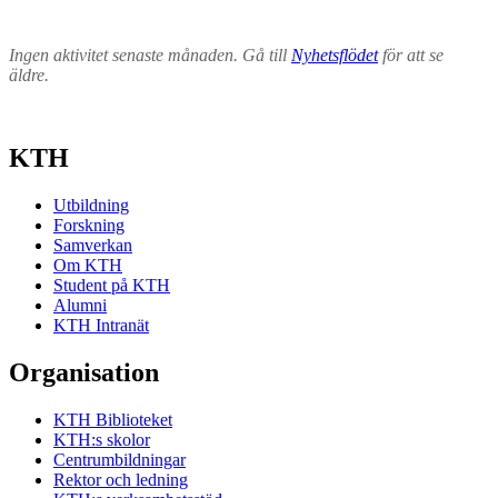
Ingen aktivitet senaste månaden. Gå till
Nyhetsflödet
för att se
äldre.
KTH
Utbildning
Forskning
Samverkan
Om KTH
Student på KTH
Alumni
KTH Intranät
Organisation
KTH Biblioteket
KTH:s skolor
Centrumbildningar
Rektor och ledning