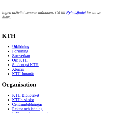
Ingen aktivitet senaste månaden. Gå till
Nyhetsflödet
för att se
äldre.
KTH
Utbildning
Forskning
Samverkan
Om KTH
Student på KTH
Alumni
KTH Intranät
Organisation
KTH Biblioteket
KTH:s skolor
Centrumbildningar
Rektor och ledning