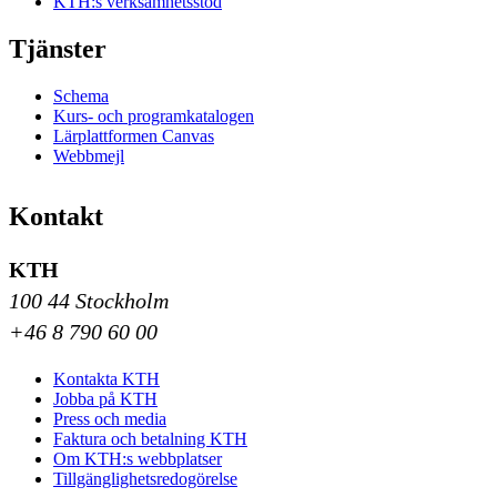
KTH:s verksamhetsstöd
Tjänster
Schema
Kurs- och programkatalogen
Lärplattformen Canvas
Webbmejl
Kontakt
KTH
100 44 Stockholm
+46 8 790 60 00
Kontakta KTH
Jobba på KTH
Press och media
Faktura och betalning KTH
Om KTH:s webbplatser
Tillgänglighetsredogörelse