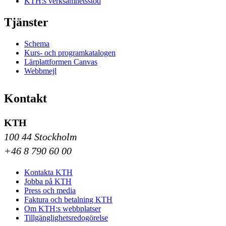
KTH:s verksamhetsstöd
Tjänster
Schema
Kurs- och programkatalogen
Lärplattformen Canvas
Webbmejl
Kontakt
KTH
100 44 Stockholm
+46 8 790 60 00
Kontakta KTH
Jobba på KTH
Press och media
Faktura och betalning KTH
Om KTH:s webbplatser
Tillgänglighetsredogörelse