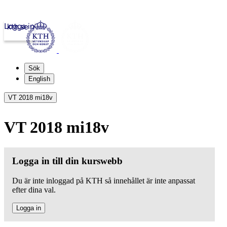
Logga in
kth.se
Sök
English
VT 2018 mi18v
VT 2018 mi18v
Logga in till din kurswebb
Du är inte inloggad på KTH så innehållet är inte anpassat
efter dina val.
Logga in