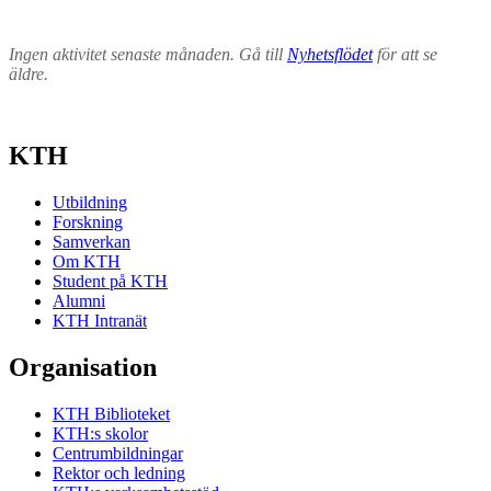
Ingen aktivitet senaste månaden. Gå till
Nyhetsflödet
för att se
äldre.
KTH
Utbildning
Forskning
Samverkan
Om KTH
Student på KTH
Alumni
KTH Intranät
Organisation
KTH Biblioteket
KTH:s skolor
Centrumbildningar
Rektor och ledning