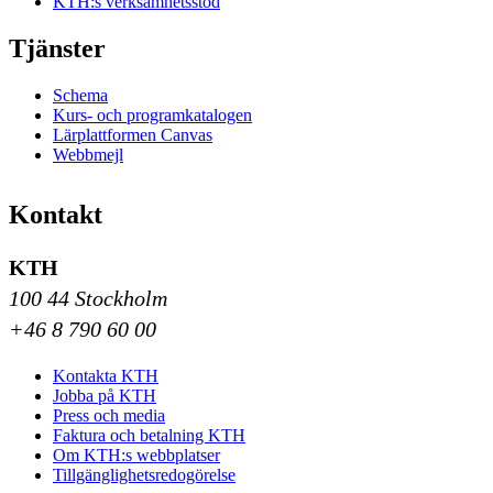
KTH:s verksamhetsstöd
Tjänster
Schema
Kurs- och programkatalogen
Lärplattformen Canvas
Webbmejl
Kontakt
KTH
100 44 Stockholm
+46 8 790 60 00
Kontakta KTH
Jobba på KTH
Press och media
Faktura och betalning KTH
Om KTH:s webbplatser
Tillgänglighetsredogörelse