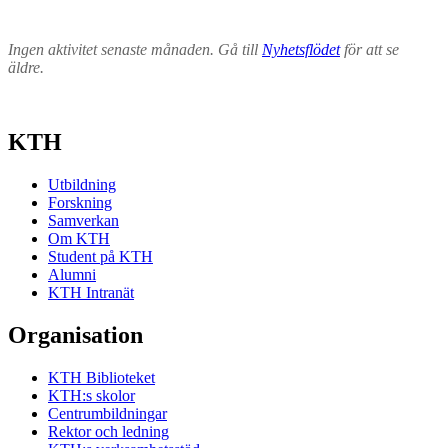
Ingen aktivitet senaste månaden. Gå till
Nyhetsflödet
för att se
äldre.
KTH
Utbildning
Forskning
Samverkan
Om KTH
Student på KTH
Alumni
KTH Intranät
Organisation
KTH Biblioteket
KTH:s skolor
Centrumbildningar
Rektor och ledning