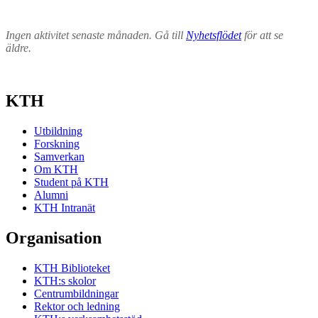
Ingen aktivitet senaste månaden. Gå till
Nyhetsflödet
för att se
äldre.
KTH
Utbildning
Forskning
Samverkan
Om KTH
Student på KTH
Alumni
KTH Intranät
Organisation
KTH Biblioteket
KTH:s skolor
Centrumbildningar
Rektor och ledning