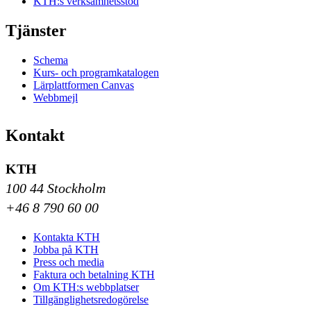
KTH:s verksamhetsstöd
Tjänster
Schema
Kurs- och programkatalogen
Lärplattformen Canvas
Webbmejl
Kontakt
KTH
100 44 Stockholm
+46 8 790 60 00
Kontakta KTH
Jobba på KTH
Press och media
Faktura och betalning KTH
Om KTH:s webbplatser
Tillgänglighetsredogörelse