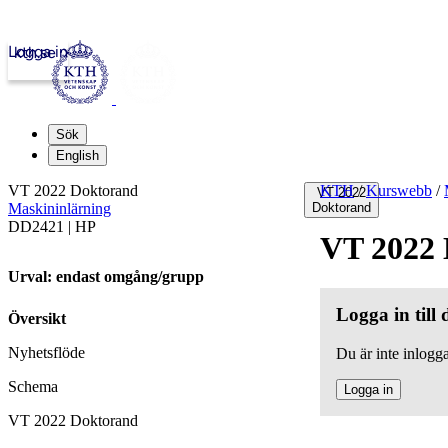
Logga in
kth.se
Sök
English
VT 2022 Doktorand
KTH
/
Kurswebb
/
VT 2022
Maskininlärning
Doktorand
DD2421 | HP
VT 2022
Urval: endast omgång/grupp
Logga in till
Översikt
Nyhetsflöde
Du är inte inlogga
Schema
Logga in
VT 2022 Doktorand