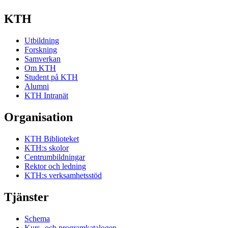
KTH
Utbildning
Forskning
Samverkan
Om KTH
Student på KTH
Alumni
KTH Intranät
Organisation
KTH Biblioteket
KTH:s skolor
Centrumbildningar
Rektor och ledning
KTH:s verksamhetsstöd
Tjänster
Schema
Kurs- och programkatalogen