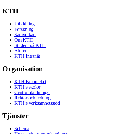
KTH
Utbildning
Forskning
Samverkan
Om KTH
Student på KTH
Alumni
KTH Intranät
Organisation
KTH Biblioteket
KTH:s skolor
Centrumbildningar
Rektor och ledning
KTH:s verksamhetsstöd
Tjänster
Schema
Kurs- och programkatalogen