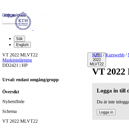
Logga in
kth.se
Sök
English
VT 2022 MLVT22
KTH
/
Kurswebb
/
VT
Maskininlärning
2022
MLVT22
DD2421 | HP
VT 2022
Urval: endast omgång/grupp
Logga in till
Översikt
Nyhetsflöde
Du är inte inlogga
Schema
Logga in
VT 2022 MLVT22