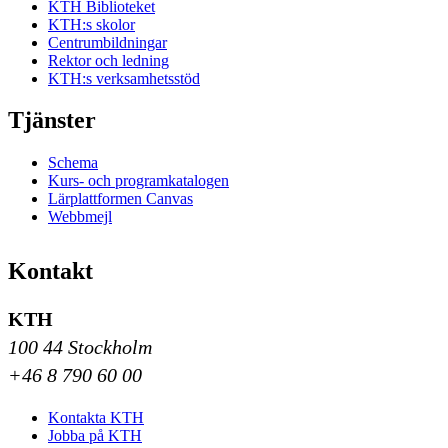
KTH Biblioteket
KTH:s skolor
Centrumbildningar
Rektor och ledning
KTH:s verksamhetsstöd
Tjänster
Schema
Kurs- och programkatalogen
Lärplattformen Canvas
Webbmejl
Kontakt
KTH
100 44 Stockholm
+46 8 790 60 00
Kontakta KTH
Jobba på KTH