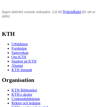
Ingen aktivitet senaste månaden. Gå till
Nyhetsflödet
för att se
äldre.
KTH
Utbildning
Forskning
Samverkan
Om KTH
Student på KTH
Alumni
KTH Intranät
Organisation
KTH Biblioteket
KTH:s skolor
Centrumbildningar
Rektor och ledning