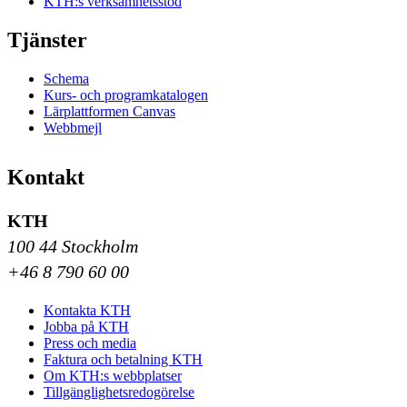
KTH:s verksamhetsstöd
Tjänster
Schema
Kurs- och programkatalogen
Lärplattformen Canvas
Webbmejl
Kontakt
KTH
100 44 Stockholm
+46 8 790 60 00
Kontakta KTH
Jobba på KTH
Press och media
Faktura och betalning KTH
Om KTH:s webbplatser
Tillgänglighetsredogörelse