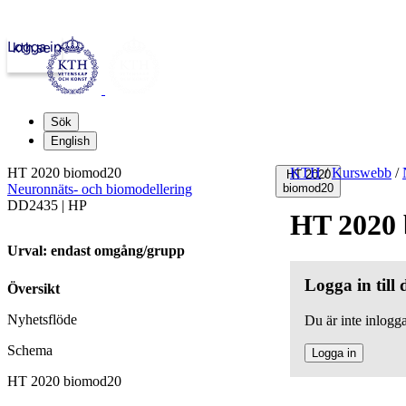
Logga in
kth.se
Sök
English
HT 2020 biomod20
KTH
/
Kurswebb
/
HT 2020
Neuronnäts- och biomodellering
biomod20
DD2435 | HP
HT 2020
Urval: endast omgång/grupp
Logga in till
Översikt
Nyhetsflöde
Du är inte inlogga
Schema
Logga in
HT 2020 biomod20