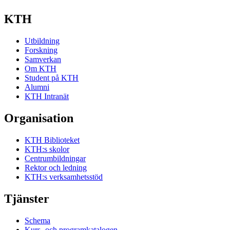
KTH
Utbildning
Forskning
Samverkan
Om KTH
Student på KTH
Alumni
KTH Intranät
Organisation
KTH Biblioteket
KTH:s skolor
Centrumbildningar
Rektor och ledning
KTH:s verksamhetsstöd
Tjänster
Schema
Kurs- och programkatalogen