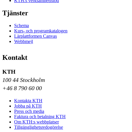
KTH:s verksamhetsstöd
Tjänster
Schema
Kurs- och programkatalogen
Lärplattformen Canvas
Webbmejl
Kontakt
KTH
100 44 Stockholm
+46 8 790 60 00
Kontakta KTH
Jobba på KTH
Press och media
Faktura och betalning KTH
Om KTH:s webbplatser
Tillgänglighetsredogörelse