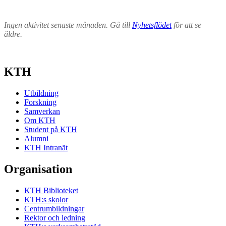
Ingen aktivitet senaste månaden. Gå till
Nyhetsflödet
för att se
äldre.
KTH
Utbildning
Forskning
Samverkan
Om KTH
Student på KTH
Alumni
KTH Intranät
Organisation
KTH Biblioteket
KTH:s skolor
Centrumbildningar
Rektor och ledning