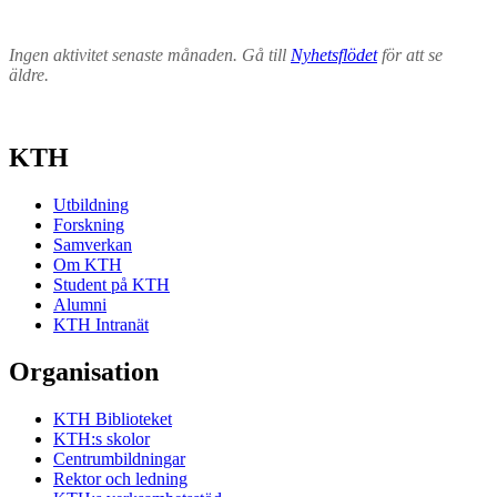
Ingen aktivitet senaste månaden. Gå till
Nyhetsflödet
för att se
äldre.
KTH
Utbildning
Forskning
Samverkan
Om KTH
Student på KTH
Alumni
KTH Intranät
Organisation
KTH Biblioteket
KTH:s skolor
Centrumbildningar
Rektor och ledning