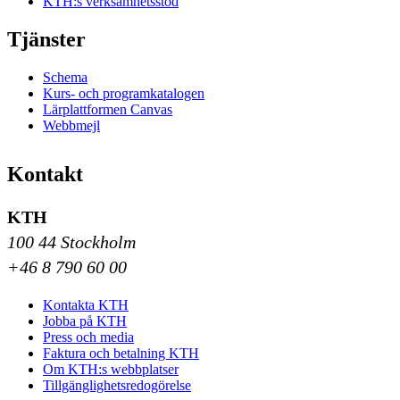
KTH:s verksamhetsstöd
Tjänster
Schema
Kurs- och programkatalogen
Lärplattformen Canvas
Webbmejl
Kontakt
KTH
100 44 Stockholm
+46 8 790 60 00
Kontakta KTH
Jobba på KTH
Press och media
Faktura och betalning KTH
Om KTH:s webbplatser
Tillgänglighetsredogörelse