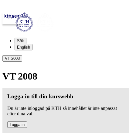
Logga in
kth.se
Sök
English
VT 2008
VT 2008
Logga in till din kurswebb
Du är inte inloggad på KTH så innehållet är inte anpassat
efter dina val.
Logga in