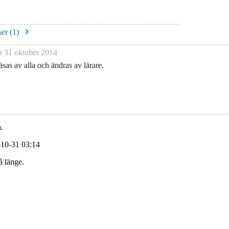
er (
1
)
na
31 oktober 2014
sas av alla och ändras av lärare.
.
-10-31 03:14
å länge.