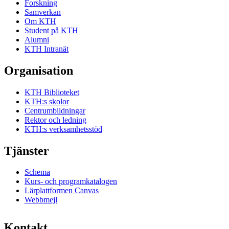
Forskning
Samverkan
Om KTH
Student på KTH
Alumni
KTH Intranät
Organisation
KTH Biblioteket
KTH:s skolor
Centrumbildningar
Rektor och ledning
KTH:s verksamhetsstöd
Tjänster
Schema
Kurs- och programkatalogen
Lärplattformen Canvas
Webbmejl
Kontakt