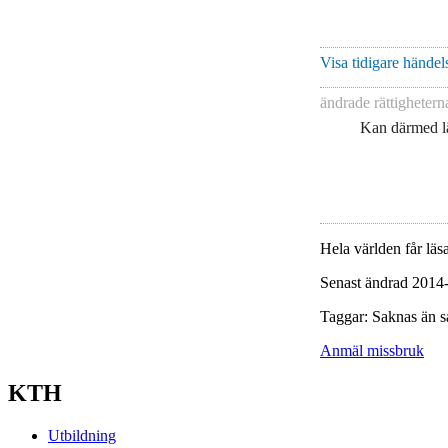
Visa tidigare händels
ändrade rättigheter
Kan därmed lä
Hela världen får läsa
Senast ändrad 2014
Taggar: Saknas än s
Anmäl missbruk
KTH
Utbildning