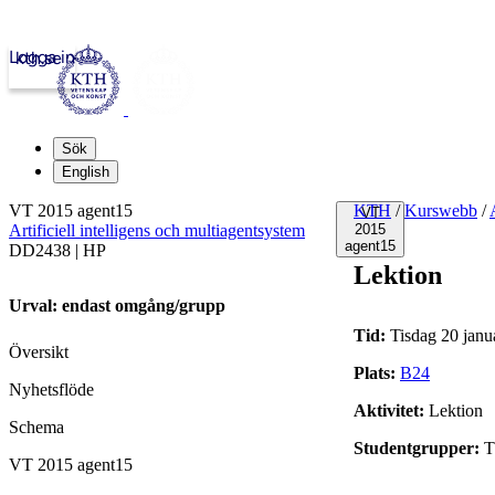
Logga in
kth.se
Sök
English
VT 2015 agent15
KTH
/
Kurswebb
/
VT
Artificiell intelligens och multiagentsystem
2015
agent15
DD2438 | HP
Lektion
Urval: endast omgång/grupp
Tid:
Tisdag 20 janu
Översikt
Plats:
B24
Nyhetsflöde
Aktivitet:
Lektion
Schema
Studentgrupper:
T
VT 2015 agent15