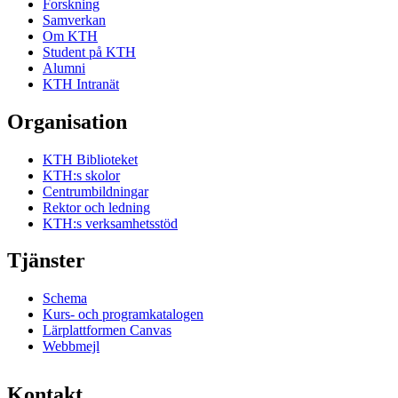
Forskning
Samverkan
Om KTH
Student på KTH
Alumni
KTH Intranät
Organisation
KTH Biblioteket
KTH:s skolor
Centrumbildningar
Rektor och ledning
KTH:s verksamhetsstöd
Tjänster
Schema
Kurs- och programkatalogen
Lärplattformen Canvas
Webbmejl
Kontakt