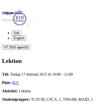
Logga in
kth.se
Sök
English
VT 2015 agent15
Lektion
Tid:
Tisdag 17 februari 2015 kl 10:00 - 12:00
Plats:
B21
Aktivitet:
Lektion
Studentgrupper:
TCSCM_CSCA_1, TMAIM_MAID_1