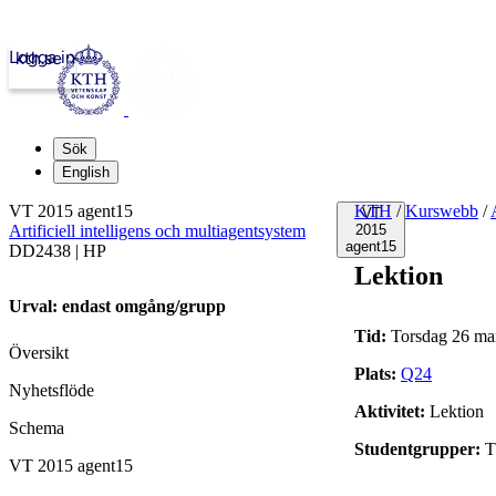
Logga in
kth.se
Sök
English
VT 2015 agent15
KTH
/
Kurswebb
/
VT
Artificiell intelligens och multiagentsystem
2015
agent15
DD2438 | HP
Lektion
Urval: endast omgång/grupp
Tid:
Torsdag 26 mar
Översikt
Plats:
Q24
Nyhetsflöde
Aktivitet:
Lektion
Schema
Studentgrupper:
T
VT 2015 agent15