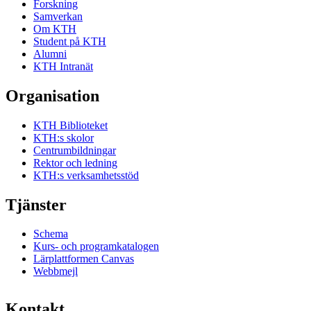
Forskning
Samverkan
Om KTH
Student på KTH
Alumni
KTH Intranät
Organisation
KTH Biblioteket
KTH:s skolor
Centrumbildningar
Rektor och ledning
KTH:s verksamhetsstöd
Tjänster
Schema
Kurs- och programkatalogen
Lärplattformen Canvas
Webbmejl
Kontakt