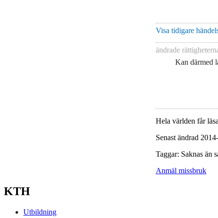
Visa tidigare händels
ändrade rättigheter
Kan därmed lä
Hela världen får läsa
Senast ändrad 2014
Taggar: Saknas än s
Anmäl missbruk
KTH
Utbildning