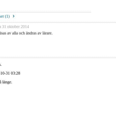
er (
1
)
na
31 oktober 2014
sas av alla och ändras av lärare.
.
-10-31 03:28
å länge.