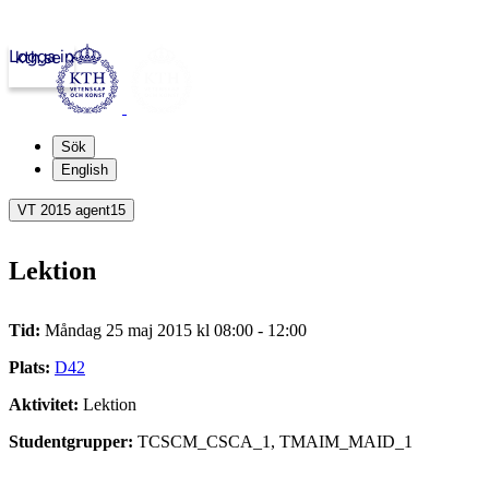
Logga in
kth.se
Sök
English
VT 2015 agent15
Lektion
Tid:
Måndag 25 maj 2015 kl 08:00 - 12:00
Plats:
D42
Aktivitet:
Lektion
Studentgrupper:
TCSCM_CSCA_1, TMAIM_MAID_1