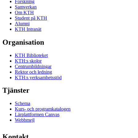
Forskning
Samverkan
Om KTH
Student på KTH
Alumni
KTH Intranät
Organisation
KTH Biblioteket
KTH:s skolor
Centrumbildningar
Rektor och ledning
KTH:s verksamhetsstöd
Tjänster
Schema
Kurs- och programkatalogen
Lärplattformen Canvas
Webbmejl
Kontakt