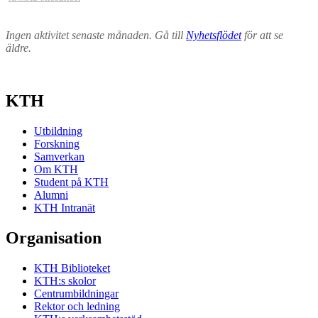
Ingen aktivitet senaste månaden. Gå till
Nyhetsflödet
för att se
äldre.
KTH
Utbildning
Forskning
Samverkan
Om KTH
Student på KTH
Alumni
KTH Intranät
Organisation
KTH Biblioteket
KTH:s skolor
Centrumbildningar
Rektor och ledning