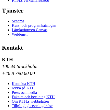
KTH:s verksamhetsstöd
Tjänster
Schema
Kurs- och programkatalogen
Lärplattformen Canvas
Webbmejl
Kontakt
KTH
100 44 Stockholm
+46 8 790 60 00
Kontakta KTH
Jobba på KTH
Press och media
Faktura och betalning KTH
Om KTH:s webbplatser
Tillgänglighetsredogörelse