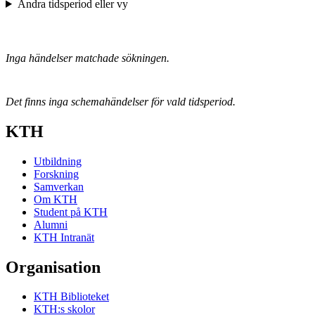
Ändra tidsperiod eller vy
Inga händelser matchade sökningen.
Det finns inga schemahändelser för vald tidsperiod.
KTH
Utbildning
Forskning
Samverkan
Om KTH
Student på KTH
Alumni
KTH Intranät
Organisation
KTH Biblioteket
KTH:s skolor