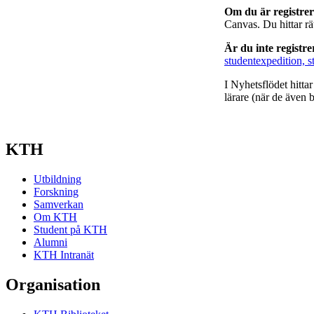
Om du är registre
Canvas. Du hittar r
Är du inte registr
studentexpedition, s
I Nyhetsflödet hitta
lärare (när de även b
KTH
Utbildning
Forskning
Samverkan
Om KTH
Student på KTH
Alumni
KTH Intranät
Organisation