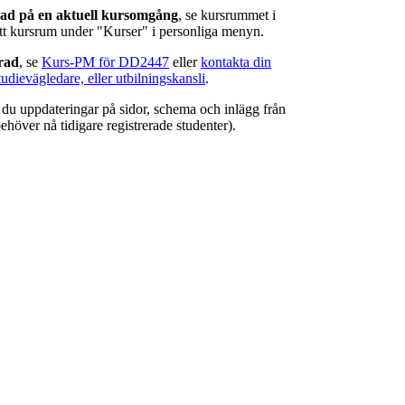
rad på en aktuell kursomgång
, se kursrummet i
ätt kursrum under "Kurser" i personliga menyn.
erad
, se
Kurs-PM för DD2447
eller
kontakta din
tudievägledare, eller utbilningskansli
.
r du uppdateringar på sidor, schema och inlägg från
ehöver nå tidigare registrerade studenter).