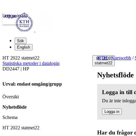
Logga in
kth.se
Sök
English
HT 2022 statmet22
KTH
/
Kurswebb
/
HT 2022
Statistiska metoder i datalogin
statmet22
DD2447 | HP
Nyhetsflöde
Urval: endast omgång/grupp
Logga in till
Översikt
Du är inte inlogga
Nyhetsflöde
Logga in
Schema
HT 2022 statmet22
Har du frågor 