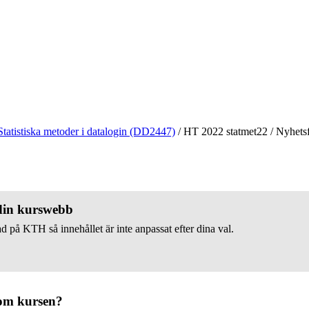
Statistiska metoder i datalogin (DD2447)
/
HT 2022 statmet22
/
Nyhetsf
 din kurswebb
d på KTH så innehållet är inte anpassat efter dina val.
om kursen?