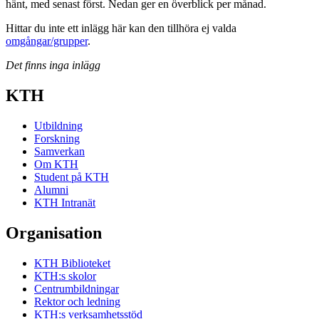
hänt, med senast först. Nedan ger en överblick per månad.
Hittar du inte ett inlägg här kan den tillhöra ej valda
omgångar/grupper
.
Det finns inga inlägg
KTH
Utbildning
Forskning
Samverkan
Om KTH
Student på KTH
Alumni
KTH Intranät
Organisation
KTH Biblioteket
KTH:s skolor
Centrumbildningar
Rektor och ledning
KTH:s verksamhetsstöd