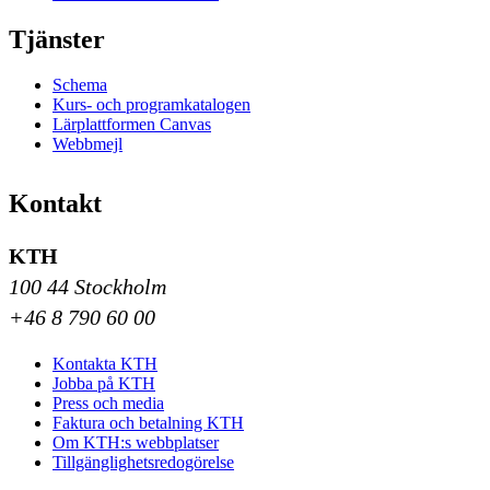
Tjänster
Schema
Kurs- och programkatalogen
Lärplattformen Canvas
Webbmejl
Kontakt
KTH
100 44 Stockholm
+46 8 790 60 00
Kontakta KTH
Jobba på KTH
Press och media
Faktura och betalning KTH
Om KTH:s webbplatser
Tillgänglighetsredogörelse