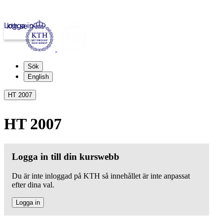
Logga in
kth.se
Sök
English
HT 2007
HT 2007
Logga in till din kurswebb
Du är inte inloggad på KTH så innehållet är inte anpassat
efter dina val.
Logga in