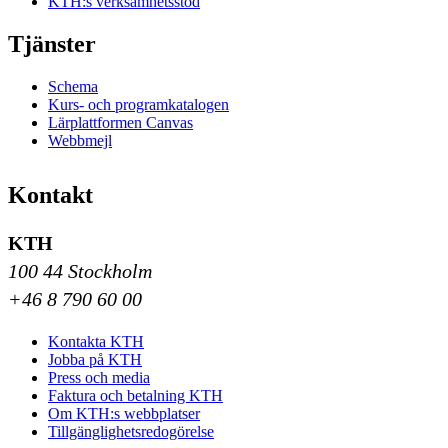
KTH:s verksamhetsstöd
Tjänster
Schema
Kurs- och programkatalogen
Lärplattformen Canvas
Webbmejl
Kontakt
KTH
100 44 Stockholm
+46 8 790 60 00
Kontakta KTH
Jobba på KTH
Press och media
Faktura och betalning KTH
Om KTH:s webbplatser
Tillgänglighetsredogörelse