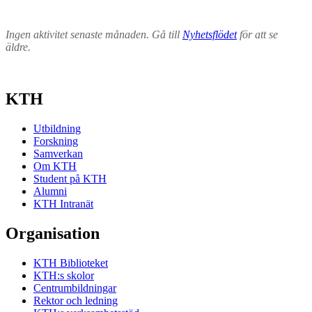
Ingen aktivitet senaste månaden. Gå till
Nyhetsflödet
för att se
äldre.
KTH
Utbildning
Forskning
Samverkan
Om KTH
Student på KTH
Alumni
KTH Intranät
Organisation
KTH Biblioteket
KTH:s skolor
Centrumbildningar
Rektor och ledning