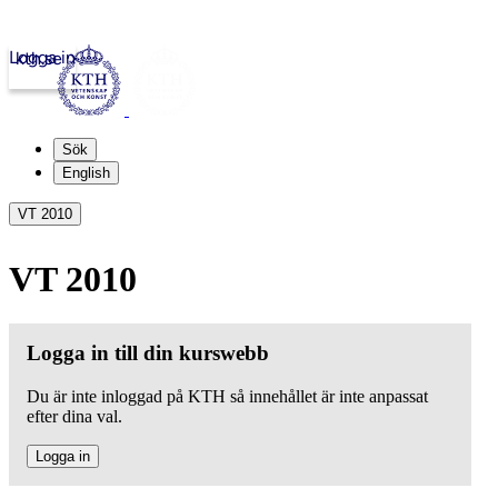
Logga in
kth.se
Sök
English
VT 2010
VT 2010
Logga in till din kurswebb
Du är inte inloggad på KTH så innehållet är inte anpassat
efter dina val.
Logga in