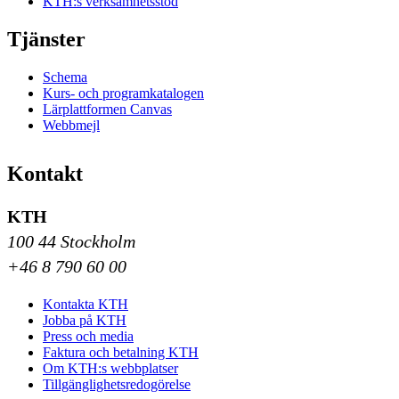
KTH:s verksamhetsstöd
Tjänster
Schema
Kurs- och programkatalogen
Lärplattformen Canvas
Webbmejl
Kontakt
KTH
100 44 Stockholm
+46 8 790 60 00
Kontakta KTH
Jobba på KTH
Press och media
Faktura och betalning KTH
Om KTH:s webbplatser
Tillgänglighetsredogörelse