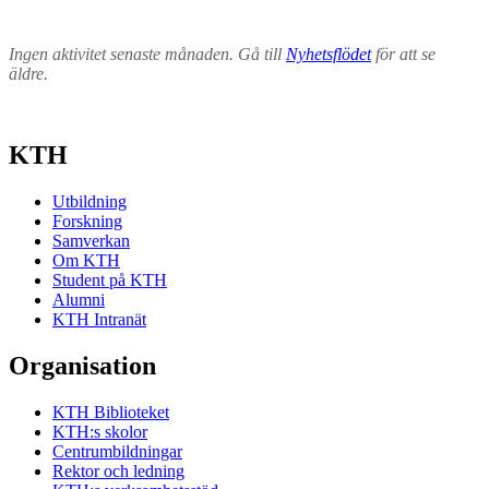
Ingen aktivitet senaste månaden. Gå till
Nyhetsflödet
för att se
äldre.
KTH
Utbildning
Forskning
Samverkan
Om KTH
Student på KTH
Alumni
KTH Intranät
Organisation
KTH Biblioteket
KTH:s skolor
Centrumbildningar
Rektor och ledning