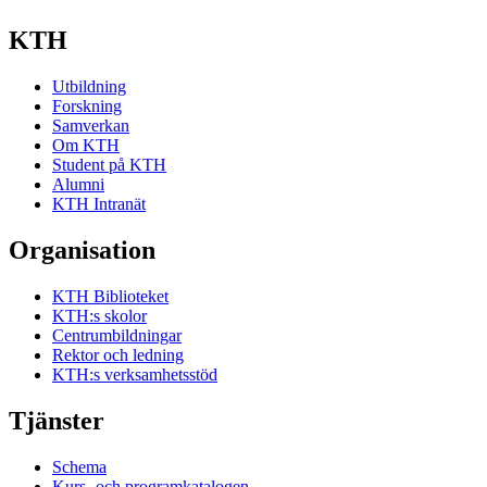
KTH
Utbildning
Forskning
Samverkan
Om KTH
Student på KTH
Alumni
KTH Intranät
Organisation
KTH Biblioteket
KTH:s skolor
Centrumbildningar
Rektor och ledning
KTH:s verksamhetsstöd
Tjänster
Schema
Kurs- och programkatalogen