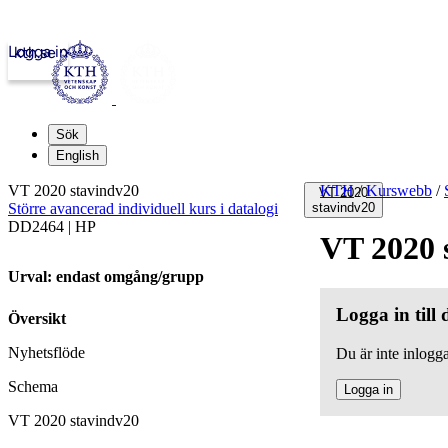
Logga in
kth.se
Sök
English
VT 2020 stavindv20
KTH
/
Kurswebb
/
VT 2020
Större avancerad individuell kurs i datalogi
stavindv20
DD2464 | HP
VT 2020 
Urval: endast omgång/grupp
Logga in till
Översikt
Nyhetsflöde
Du är inte inlogga
Schema
Logga in
VT 2020 stavindv20