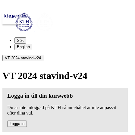
Logga in
kth.se
Sök
English
VT 2024 stavind-v24
VT 2024 stavind-v24
Logga in till din kurswebb
Du är inte inloggad på KTH så innehållet är inte anpassat
efter dina val.
Logga in