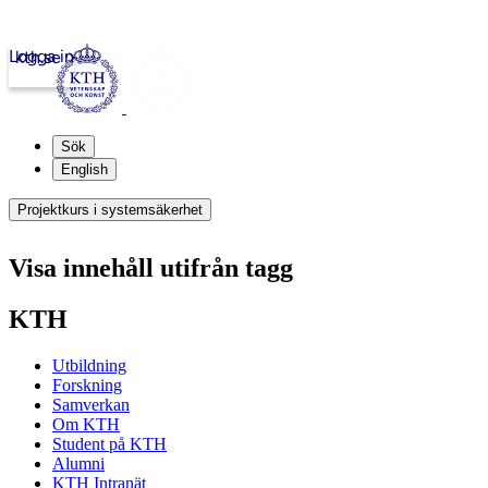
Logga in
kth.se
Sök
English
Projektkurs i systemsäkerhet
Visa innehåll utifrån tagg
KTH
Utbildning
Forskning
Samverkan
Om KTH
Student på KTH
Alumni
KTH Intranät