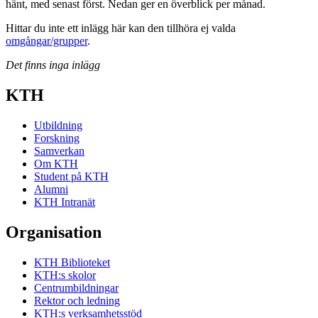
hänt, med senast först. Nedan ger en överblick per månad.
Hittar du inte ett inlägg här kan den tillhöra ej valda
omgångar/grupper
.
Det finns inga inlägg
KTH
Utbildning
Forskning
Samverkan
Om KTH
Student på KTH
Alumni
KTH Intranät
Organisation
KTH Biblioteket
KTH:s skolor
Centrumbildningar
Rektor och ledning
KTH:s verksamhetsstöd