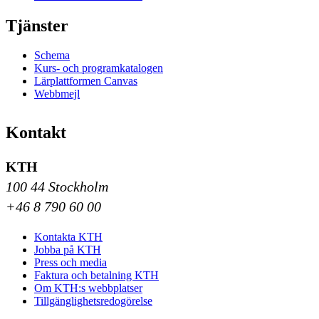
Tjänster
Schema
Kurs- och programkatalogen
Lärplattformen Canvas
Webbmejl
Kontakt
KTH
100 44 Stockholm
+46 8 790 60 00
Kontakta KTH
Jobba på KTH
Press och media
Faktura och betalning KTH
Om KTH:s webbplatser
Tillgänglighetsredogörelse