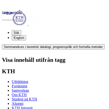
Logga in
kth.se
Sök
English
Seminariekurs i teoretisk datalogi, programspråk och formella metoder
Visa innehåll utifrån tagg
KTH
Utbildning
Forskning
Samverkan
Om KTH
Student på KTH
Alumni
KTH Intranät