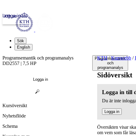
Logga in
kth.se
Sök
English
Programsemantik och programanalys
KTH
/
Kurswebb
/
Programsemantik
DD2557 | 7,5 HP
och
programanalys
Sidöversikt
Logga in
Logga in till
Du är inte inlogga
Kursöversikt
Logga in
Nyhetsflöde
Schema
Översikten visar sk
om vem som får läsa,