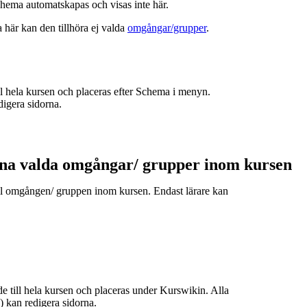
hema automatskapas och visas inte här.
a här kan den tillhöra ej valda
omgångar/grupper
.
ill hela kursen och placeras efter Schema i menyn.
digera sidorna.
ina valda omgångar/ grupper inom kursen
till omgången/ gruppen inom kursen. Endast lärare kan
de till hela kursen och placeras under Kurswikin. Alla
e) kan redigera sidorna.