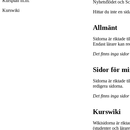
Kursplan m.m.
Nyhetsflödet och Sc
Kurswiki
Hittar du inte en sid
Allmänt
Sidorna är riktade t
Endast lärare kan re
Det finns inga sidor
Sidor för m
Sidorna är riktade 
redigera sidorna.
Det finns inga sidor
Kurswiki
Wikisidorna är rikta
(studenter och lärar