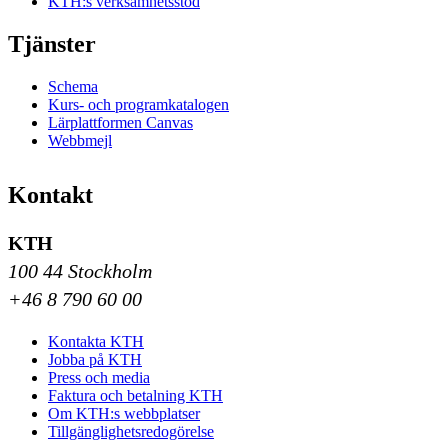
KTH:s verksamhetsstöd
Tjänster
Schema
Kurs- och programkatalogen
Lärplattformen Canvas
Webbmejl
Kontakt
KTH
100 44 Stockholm
+46 8 790 60 00
Kontakta KTH
Jobba på KTH
Press och media
Faktura och betalning KTH
Om KTH:s webbplatser
Tillgänglighetsredogörelse