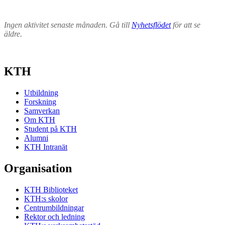
Ingen aktivitet senaste månaden. Gå till
Nyhetsflödet
för att se
äldre.
KTH
Utbildning
Forskning
Samverkan
Om KTH
Student på KTH
Alumni
KTH Intranät
Organisation
KTH Biblioteket
KTH:s skolor
Centrumbildningar
Rektor och ledning