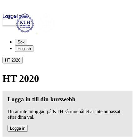
Logga in
kth.se
Sök
English
HT 2020
HT 2020
Logga in till din kurswebb
Du är inte inloggad på KTH så innehållet är inte anpassat
efter dina val.
Logga in