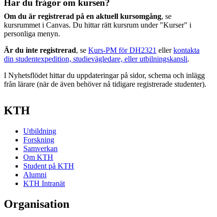
Har du frågor om kursen?
Om du är registrerad på en aktuell kursomgång
, se
kursrummet i Canvas. Du hittar rätt kursrum under "Kurser" i
personliga menyn.
Är du inte registrerad
, se
Kurs-PM för DH2321
eller
kontakta
din studentexpedition, studievägledare, eller utbilningskansli
.
I Nyhetsflödet hittar du uppdateringar på sidor, schema och inlägg
från lärare (när de även behöver nå tidigare registrerade studenter).
KTH
Utbildning
Forskning
Samverkan
Om KTH
Student på KTH
Alumni
KTH Intranät
Organisation