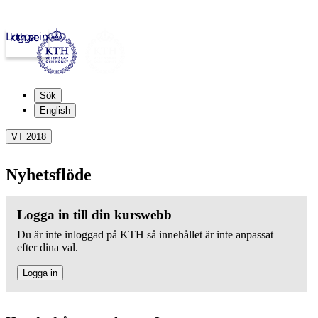
Logga in
kth.se
Sök
English
VT 2018
Nyhetsflöde
Logga in till din kurswebb
Du är inte inloggad på KTH så innehållet är inte anpassat
efter dina val.
Logga in