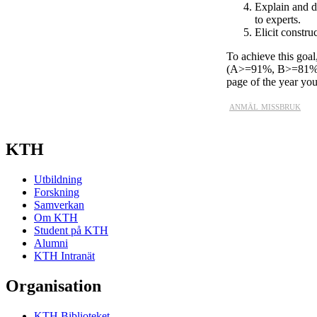
Explain and d
to experts.
Elicit constru
To achieve this goal
(A>=91%, B>=81%, 
page of the year you
anmäl missbruk
KTH
Utbildning
Forskning
Samverkan
Om KTH
Student på KTH
Alumni
KTH Intranät
Organisation
KTH Biblioteket