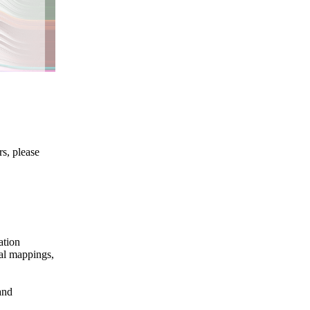
s, please
ation
ual mappings,
and