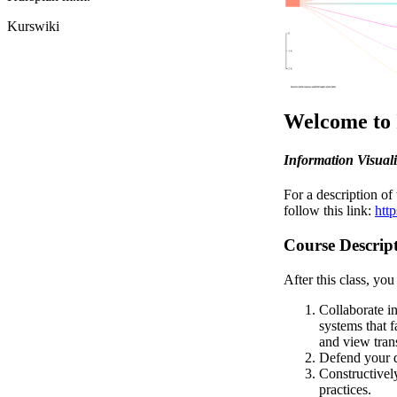
Kurswiki
Welco
me to 
Information Visualiz
For a description of
follow this link:
htt
Course Descrip
After this class, you
Collaborate in
systems that f
and view tran
Defend your 
Constructivel
practices.