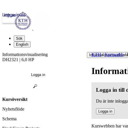
Logga in
kth.se
Sök
English
Informationsvisualisering
KTH
/
Kurswebb
/
I
Informationsvisualiseri
DH2321 | 6,0 HP
Informati
Logga in
Logga in till
Kursöversikt
Du är inte inlogga
Nyhetsflöde
Logga in
Schema
Kurswebben har varit