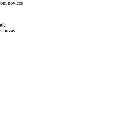
from novices
ade
 Canvas