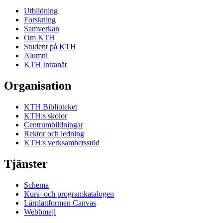
Utbildning
Forskning
Samverkan
Om KTH
Student på KTH
Alumni
KTH Intranät
Organisation
KTH Biblioteket
KTH:s skolor
Centrumbildningar
Rektor och ledning
KTH:s verksamhetsstöd
Tjänster
Schema
Kurs- och programkatalogen
Lärplattformen Canvas
Webbmejl