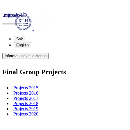
Logga in
kth.se
Sök
English
Informationsvisualisering
Final Group Projects
Projects 2015
Projects 2016
Projects 2017
Projects 2018
Projects 2019
Projects 2020