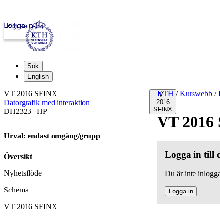
Logga in
kth.se
Sök
English
VT 2016 SFINX
KTH
/
Kurswebb
/
VT
Datorgrafik med interaktion
2016
SFINX
DH2323 | HP
VT 2016
Urval: endast omgång/grupp
Logga in till
Översikt
Nyhetsflöde
Du är inte inlogga
Schema
Logga in
VT 2016 SFINX