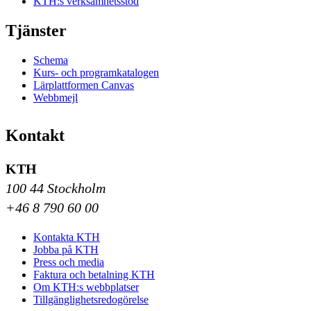
KTH:s verksamhetsstöd
Tjänster
Schema
Kurs- och programkatalogen
Lärplattformen Canvas
Webbmejl
Kontakt
KTH
100 44 Stockholm
+46 8 790 60 00
Kontakta KTH
Jobba på KTH
Press och media
Faktura och betalning KTH
Om KTH:s webbplatser
Tillgänglighetsredogörelse