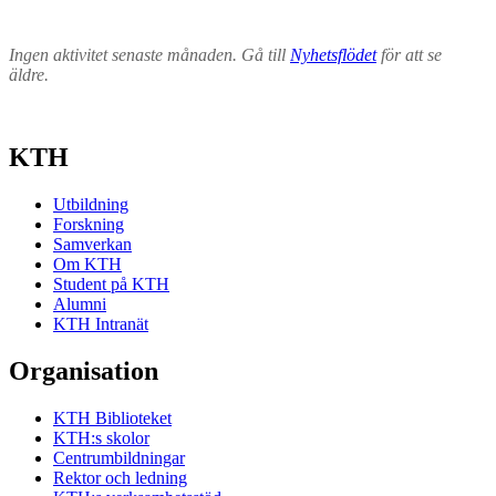
Ingen aktivitet senaste månaden. Gå till
Nyhetsflödet
för att se
äldre.
KTH
Utbildning
Forskning
Samverkan
Om KTH
Student på KTH
Alumni
KTH Intranät
Organisation
KTH Biblioteket
KTH:s skolor
Centrumbildningar
Rektor och ledning