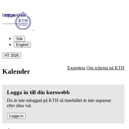
Logga in
kth.se
Sök
English
HT 2026
Exportera
Om schema på KTH
Kalender
Logga in till din kurswebb
Du är inte inloggad på KTH så innehållet är inte anpassat
efter dina val.
Logga in