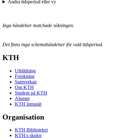
Ändra tidsperiod eller vy
Inga händelser matchade sökningen.
Det finns inga schemahändelser för vald tidsperiod.
KTH
Utbildning
Forskning
Samverkan
Om KTH
Student på KTH
Alumni
KTH Intranät
Organisation
KTH Biblioteket
KTH:s skolor