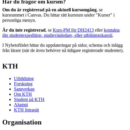
Har du frågor om kursen?
Om du är registrerad på en aktuell kursomgång
, se
kursrummet i Canvas. Du hittar rätt kursrum under "Kurser" i
personliga menyn.
Är du inte registrerad
, se
Kurs-PM för DH2413
eller
kontakta
din studentexpedition, studievägledare, eller utbilningskansli
.
I Nyhetsflödet hittar du uppdateringar på sidor, schema och inlägg
från lärare (när de även behöver nå tidigare registrerade studenter).
KTH
Utbildning
Forskning
Samverkan
Om KTH
Student på KTH
Alumni
KTH Intranät
Organisation