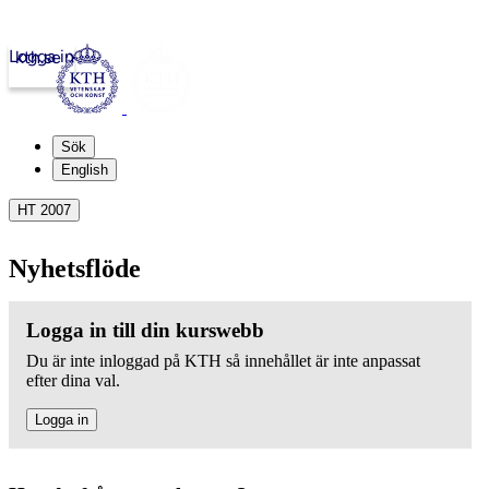
Logga in
kth.se
Sök
English
HT 2007
Nyhetsflöde
Logga in till din kurswebb
Du är inte inloggad på KTH så innehållet är inte anpassat
efter dina val.
Logga in