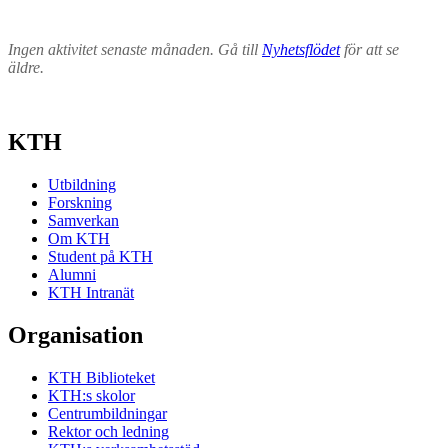
Ingen aktivitet senaste månaden. Gå till
Nyhetsflödet
för att se
äldre.
KTH
Utbildning
Forskning
Samverkan
Om KTH
Student på KTH
Alumni
KTH Intranät
Organisation
KTH Biblioteket
KTH:s skolor
Centrumbildningar
Rektor och ledning