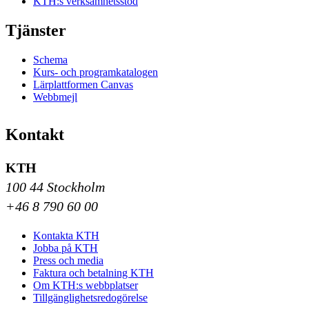
KTH:s verksamhetsstöd
Tjänster
Schema
Kurs- och programkatalogen
Lärplattformen Canvas
Webbmejl
Kontakt
KTH
100 44 Stockholm
+46 8 790 60 00
Kontakta KTH
Jobba på KTH
Press och media
Faktura och betalning KTH
Om KTH:s webbplatser
Tillgänglighetsredogörelse