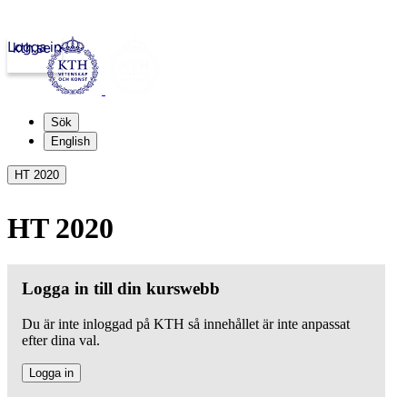
Logga in
kth.se
Sök
English
HT 2020
HT 2020
Logga in till din kurswebb
Du är inte inloggad på KTH så innehållet är inte anpassat
efter dina val.
Logga in