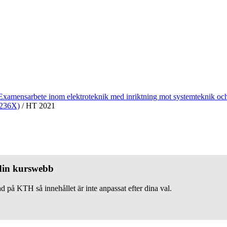
Examensarbete inom elektroteknik med inriktning mot systemteknik och
A236X)
/
HT 2021
 din kurswebb
d på KTH så innehållet är inte anpassat efter dina val.