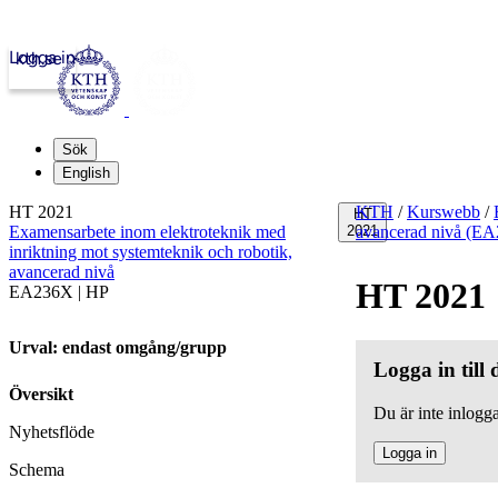
Logga in
kth.se
Sök
English
HT 2021
KTH
/
Kurswebb
/
HT
Examensarbete inom elektroteknik med
2021
avancerad nivå (E
inriktning mot systemteknik och robotik,
avancerad nivå
HT 2021
EA236X | HP
Urval: endast omgång/grupp
Logga in till
Översikt
Du är inte inlogga
Nyhetsflöde
Logga in
Schema