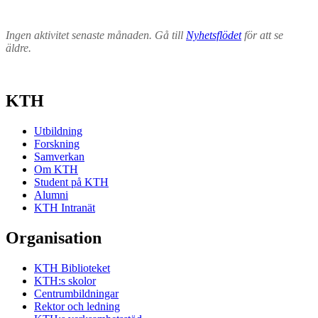
Ingen aktivitet senaste månaden. Gå till
Nyhetsflödet
för att se
äldre.
KTH
Utbildning
Forskning
Samverkan
Om KTH
Student på KTH
Alumni
KTH Intranät
Organisation
KTH Biblioteket
KTH:s skolor
Centrumbildningar
Rektor och ledning