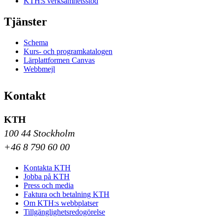
KTH:s verksamhetsstöd
Tjänster
Schema
Kurs- och programkatalogen
Lärplattformen Canvas
Webbmejl
Kontakt
KTH
100 44 Stockholm
+46 8 790 60 00
Kontakta KTH
Jobba på KTH
Press och media
Faktura och betalning KTH
Om KTH:s webbplatser
Tillgänglighetsredogörelse