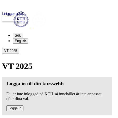
Logga in
kth.se
Sök
English
VT 2025
VT 2025
Logga in till din kurswebb
Du är inte inloggad på KTH så innehållet är inte anpassat
efter dina val.
Logga in