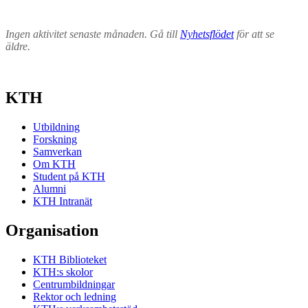
Ingen aktivitet senaste månaden. Gå till
Nyhetsflödet
för att se
äldre.
KTH
Utbildning
Forskning
Samverkan
Om KTH
Student på KTH
Alumni
KTH Intranät
Organisation
KTH Biblioteket
KTH:s skolor
Centrumbildningar
Rektor och ledning