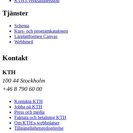
KTH:s verksamhetsstöd
Tjänster
Schema
Kurs- och programkatalogen
Lärplattformen Canvas
Webbmejl
Kontakt
KTH
100 44 Stockholm
+46 8 790 60 00
Kontakta KTH
Jobba på KTH
Press och media
Faktura och betalning KTH
Om KTH:s webbplatser
Tillgänglighetsredogörelse