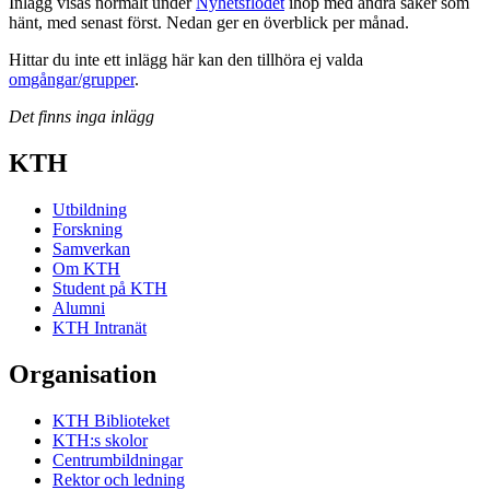
Inlägg visas normalt under
Nyhetsflödet
ihop med andra saker som
hänt, med senast först. Nedan ger en överblick per månad.
Hittar du inte ett inlägg här kan den tillhöra ej valda
omgångar/grupper
.
Det finns inga inlägg
KTH
Utbildning
Forskning
Samverkan
Om KTH
Student på KTH
Alumni
KTH Intranät
Organisation
KTH Biblioteket
KTH:s skolor
Centrumbildningar
Rektor och ledning