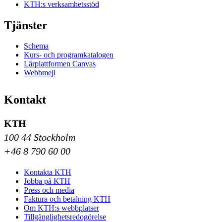
KTH:s verksamhetsstöd
Tjänster
Schema
Kurs- och programkatalogen
Lärplattformen Canvas
Webbmejl
Kontakt
KTH
100 44 Stockholm
+46 8 790 60 00
Kontakta KTH
Jobba på KTH
Press och media
Faktura och betalning KTH
Om KTH:s webbplatser
Tillgänglighetsredogörelse