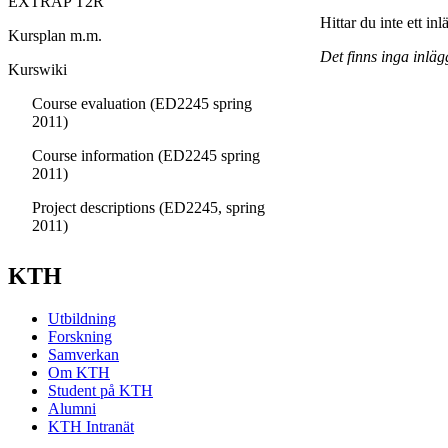
EXTRAP T2R
Hittar du inte ett in
Kursplan m.m.
Det finns inga inläg
Kurswiki
Course evaluation (ED2245 spring
2011)
Course information (ED2245 spring
2011)
Project descriptions (ED2245, spring
2011)
KTH
Utbildning
Forskning
Samverkan
Om KTH
Student på KTH
Alumni
KTH Intranät