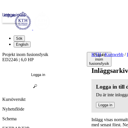
Logga in
kth.se
Sök
English
Projekt inom fusionsfysik
KTH
/
Kurswebb
/
Projekt
ED2246 | 6,0 HP
inom
fusionsfysik
Inläggsarki
Logga in
Logga in till
Du är inte inlogga
Kursöversikt
Logga in
Nyhetsflöde
Schema
Inlägg visas normal
med senast först. N