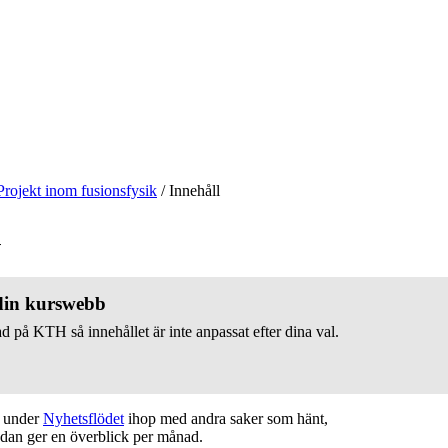
Projekt inom fusionsfysik
/
Innehåll
v
 din kurswebb
d på KTH så innehållet är inte anpassat efter dina val.
t under
Nyhetsflödet
ihop med andra saker som hänt,
edan ger en överblick per månad.