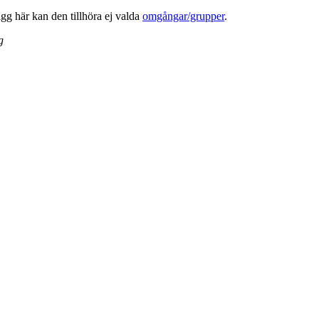
lägg här kan den tillhöra ej valda
omgångar/grupper
.
g